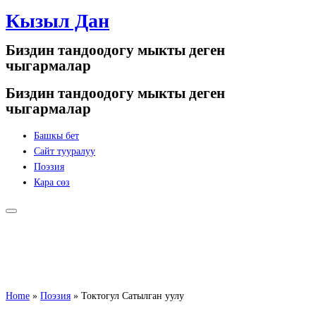
Кызыл Дан
Skip
to
Биздин тандоодогу мыкты деген
content
чыгармалар
Биздин тандоодогу мыкты деген
чыгармалар
Башкы бет
Сайт тууралуу
Поэзия
Кара сөз
Home
»
Поэзия
»
Токтогул Сатылган уулу