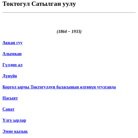
Токтогул Сатылган уулу
(1864 – 1933)
Аккан суу
Алымкан
Гүлдөп ал
Дүнүйө
Коргол ырчы Токтогулдун баласынын өлгөнүн угузганда
Насыят
Санат
Үлгү ырлар
Эмне кызык