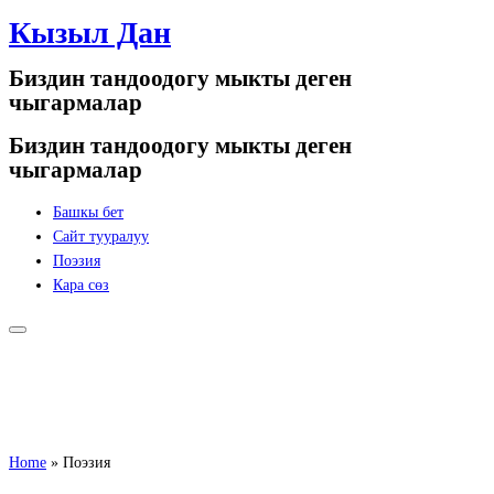
Кызыл Дан
Skip
to
Биздин тандоодогу мыкты деген
content
чыгармалар
Биздин тандоодогу мыкты деген
чыгармалар
Башкы бет
Сайт тууралуу
Поэзия
Кара сөз
Home
»
Поэзия