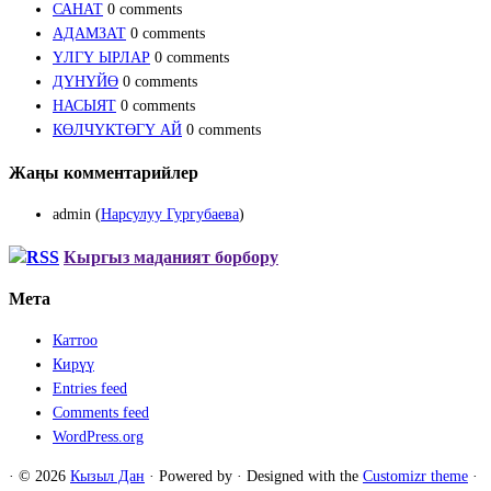
САНАТ
0 comments
АДАМЗАТ
0 comments
ҮЛГҮ ЫРЛАР
0 comments
ДҮНҮЙӨ
0 comments
НАСЫЯТ
0 comments
КӨЛЧҮКТӨГҮ АЙ
0 comments
Жаңы комментарийлер
admin
(
Нарсулуу Гургубаева
)
Кыргыз маданият борбору
Мета
Каттоо
Кирүү
Entries feed
Comments feed
WordPress.org
·
© 2026
Кызыл Дан
·
Powered by
·
Designed with the
Customizr theme
·