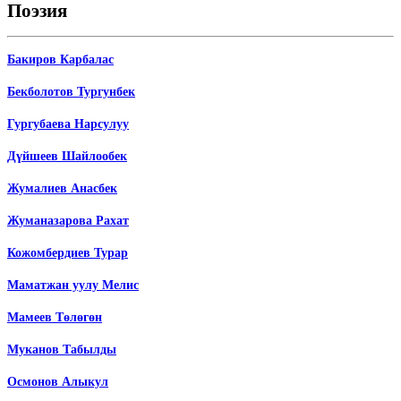
Поэзия
Бакиров Карбалас
Бекболотов Тургунбек
Гургубаева Нарсулуу
Дүйшеев Шайлообек
Жумалиев Анасбек
Жуманазарова Рахат
Кожомбердиев Турар
Маматжан уулу Мелис
Мамеев Төлөгөн
Муканов Табылды
Осмонов Алыкул