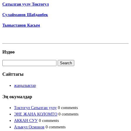
Сатылган уулу Токтогул
Сулайманов Шабданбек
Тыныстанов Касым
Издөө
Search
for:
Сайттагы
жаңылыктар
Эң окумалдар
Токтогул Сатылган уулу
0 comments
ЭНЕ ЖАНА КОЛОМТО
0 comments
АККАН СУУ
0 comments
Алыкул Осмонов
0 comments